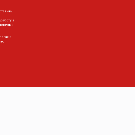
ставить
 работу в
шениями
легах и
Вас