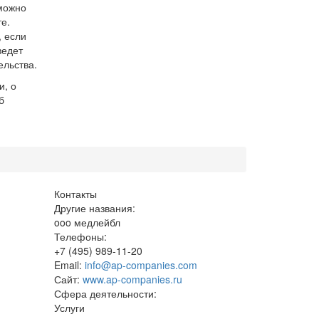
можно
е.
, если
ведет
ельства.
и, о
б
Контакты
Другие названия:
ooo медлейбл
Телефоны:
+7 (495) 989-11-20
Email:
info@ap-companies.com
Сайт:
www.ap-companies.ru
Сфера деятельности:
Услуги