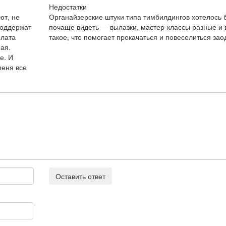
Недостатки
ют, не
Органайзерские штуки типа тимбилдингов хотелось 
поддержат
почаще видеть — вылазки, мастер-классы разные и 
плата
такое, что помогает прокачаться и повеселиться зао
ая.
е. И
меня все
Оставить ответ