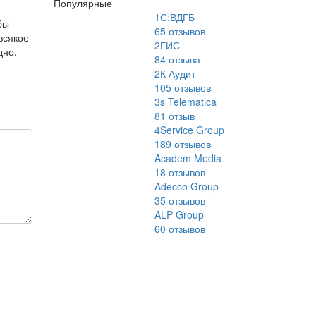
Популярные
1С:ВДГБ
бы
65
отзывов
всякое
2ГИС
дно.
84
отзыва
2К Аудит
105
отзывов
3s Telematica
81
отзыв
4Service Group
189
отзывов
Academ Media
18
отзывов
Adecco Group
35
отзывов
ALP Group
60
отзывов