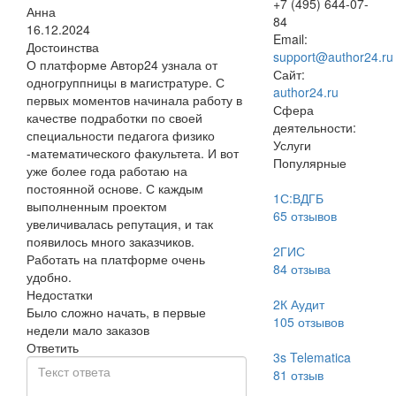
+7 (495) 644-07-
Анна
84
16.12.2024
Email:
Достоинства
support@author24.ru
О платформе Автор24 узнала от
Сайт:
одногруппницы в магистратуре. С
author24.ru
первых моментов начинала работу в
Сфера
качестве подработки по своей
деятельности:
специальности педагога физико
Услуги
-математического факультета. И вот
Популярные
уже более года работаю на
постоянной основе. С каждым
1С:ВДГБ
выполненным проектом
65
отзывов
увеличивалась репутация, и так
появилось много заказчиков.
2ГИС
Работать на платформе очень
84
отзыва
удобно.
Недостатки
2К Аудит
Было сложно начать, в первые
105
отзывов
недели мало заказов
Ответить
3s Telematica
81
отзыв