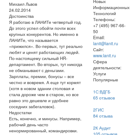
Новых
Михаил Львов
Информационных
24.02.2014
Технологий
Достоинства
Телефоны:
Я работаю в ЛАНИТе четвертый год.
+7 (495) 967-66-
До этого успел обойти почти всех
50
крупных конкурентов. Но именно в
Email:
ЛАНИТе, что называется
lanit@lanit.ru
«прижился». Во-первых, тут реально
Сайт:
любят и ценят работающих людей.
www.lanit.ru
По-настоящему сильный HR-
Сфера
департамент. Во-вторых, тут никогда
деятельности:
не обманывают с деньгами.
Услуги
Зарплаты, премии, бонусы – все
Популярные
честно и вовремя. А еще тут кормят
(хотя в новом здании столовая и
1С:ВДГБ
стала дороже чем в старом, но все
65
отзывов
равно это дешевле и удобнее
соседних забегаловок).
2ГИС
Недостатки
84
отзыва
Есть, конечно, и минусы. Например,
рабочий день часто
2К Аудит
ненормированный, командировки.
105
отзывов