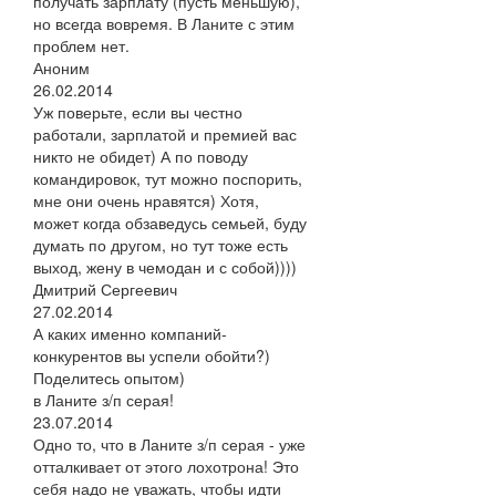
получать зарплату (пусть меньшую),
но всегда вовремя. В Ланите с этим
проблем нет.
Аноним
26.02.2014
Уж поверьте, если вы честно
работали, зарплатой и премией вас
никто не обидет) А по поводу
командировок, тут можно поспорить,
мне они очень нравятся) Хотя,
может когда обзаведусь семьей, буду
думать по другом, но тут тоже есть
выход, жену в чемодан и с собой))))
Дмитрий Сергеевич
27.02.2014
А каких именно компаний-
конкурентов вы успели обойти?)
Поделитесь опытом)
в Ланите з/п серая!
23.07.2014
Одно то, что в Ланите з/п серая - уже
отталкивает от этого лохотрона! Это
себя надо не уважать, чтобы идти