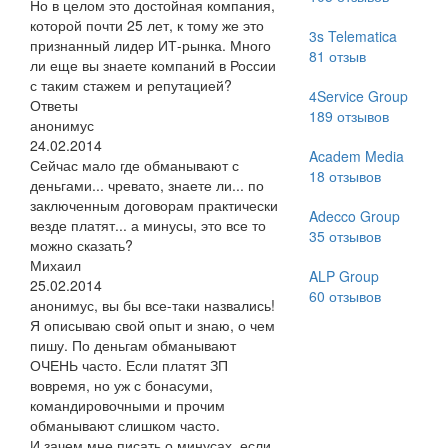
Но в целом это достойная компания,
которой почти 25 лет, к тому же это
3s Telematica
признанный лидер ИТ-рынка. Много
81
отзыв
ли еще вы знаете компаний в России
с таким стажем и репутацией?
4Service Group
Ответы
189
отзывов
анонимус
24.02.2014
Academ Media
Сейчас мало где обманывают с
18
отзывов
деньгами... чревато, знаете ли... по
заключенным договорам практически
Adecco Group
везде платят... а минусы, это все то
35
отзывов
можно сказать?
Михаил
ALP Group
25.02.2014
60
отзывов
анонимус, вы бы все-таки назвались!
Я описываю свой опыт и знаю, о чем
пишу. По деньгам обманывают
ОЧЕНЬ часто. Если платят ЗП
вовремя, но уж с бонасуми,
командировочными и прочим
обманывают слишком часто.
И зачем мне писать о минусах, если