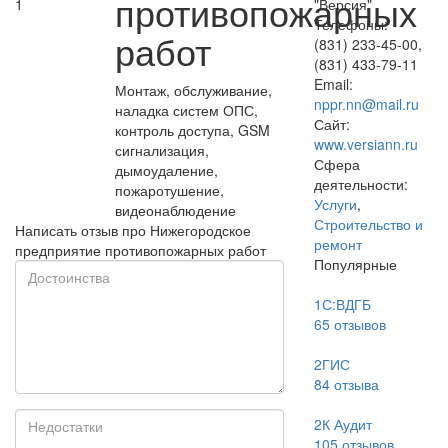
противопожарных
1
"Версия"
Телефоны:
работ
(831) 233-45-00,
(831) 433-79-11
Email:
Монтаж, обслуживание,
nppr.nn@mail.ru
наладка систем ОПС,
Сайт:
контроль доступа, GSM
www.versiann.ru
сигнализация,
Сфера
дымоудаление,
деятельности:
пожаротушение,
Услуги
,
видеонаблюдение
Строительство и
Написать отзыв про Нижегородское
ремонт
предприятие противопожарных работ
Популярные
1С:ВДГБ
65
отзывов
2ГИС
84
отзыва
2К Аудит
105
отзывов