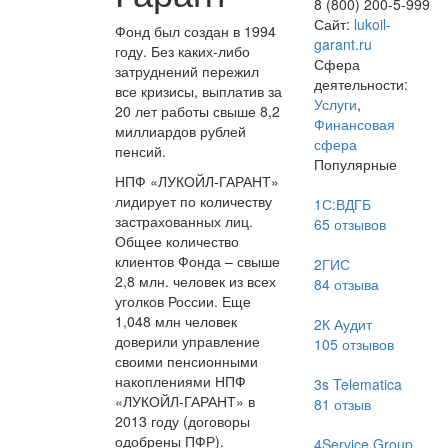
8 (800) 200-5-999
Сайт:
lukoil-
Фонд был создан в 1994
garant.ru
году. Без каких-либо
Сфера
затруднений пережил
деятельности:
все кризисы, выплатив за
Услуги
,
20 лет работы свыше 8,2
Финансовая
миллиардов рублей
сфера
пенсий.
Популярные
НПФ «ЛУКОЙЛ-ГАРАНТ»
лидирует по количеству
1С:ВДГБ
застрахованных лиц.
65
отзывов
Общее количество
клиентов Фонда – свыше
2ГИС
2,8 млн. человек из всех
84
отзыва
уголков России. Еще
1,048 млн человек
2К Аудит
доверили управление
105
отзывов
своими пенсионными
накоплениями НПФ
3s Telematica
«ЛУКОЙЛ-ГАРАНТ» в
81
отзыв
2013 году (договоры
одобрены ПФР).
4Service Group