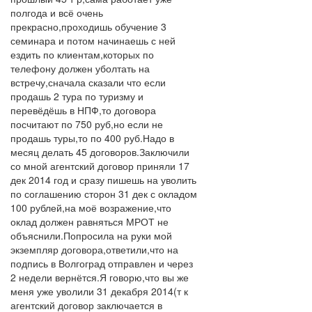
полгода и всё очень
прекрасно,проходишь обучение 3
семинара и потом начинаешь с ней
ездить по клиентам,которых по
телефону должен уболтать на
встречу,сначала сказали что если
продашь 2 тура по туризму и
перевёдёшь в НПФ,то договора
посчитают по 750 руб,но если не
продашь туры,то по 400 руб.Надо в
месяц делать 45 договоров.Заключили
со мной агентский договор приняли 17
дек 2014 год и сразу пишешь на уволить
по соглашению сторон 31 дек с окладом
100 рублей,на моё возражение,что
оклад должен равняться МРОТ не
объяснили.Попросила на руки мой
экземпляр договора,ответили,что на
подпись в Волгоград отправлен и через
2 недели вернётся.Я говорю,что вы же
меня уже уволили 31 декабря 2014(т к
агентский договор заключается в