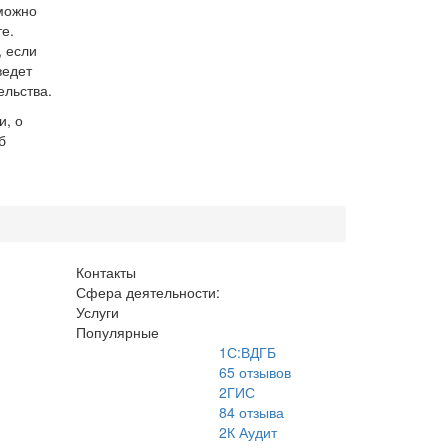
можно
е.
, если
ведет
ельства.
и, о
б
Контакты
Сфера деятельности:
Услуги
Популярные
1С:ВДГБ
65
отзывов
2ГИС
84
отзыва
2К Аудит