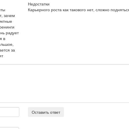
Недостатки
нты
Карьерного роста как такового нет, сложно поднять
т, зачем
иктные
тренинги
нь радует
я в
ольшое,
ается за
ят
Оставить ответ