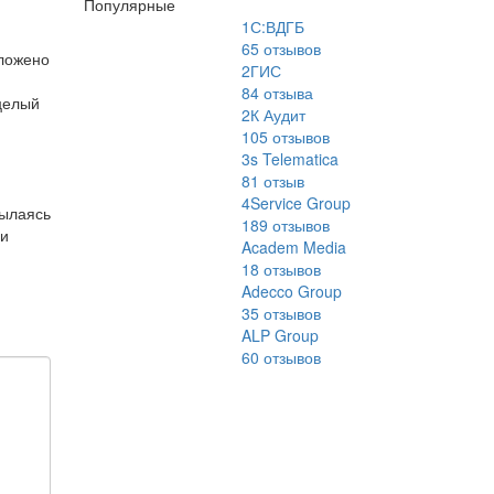
Популярные
1С:ВДГБ
65
отзывов
оложено
2ГИС
84
отзыва
целый
2К Аудит
105
отзывов
3s Telematica
81
отзыв
4Service Group
сылаясь
189
отзывов
 и
Academ Media
18
отзывов
Adecco Group
35
отзывов
ALP Group
60
отзывов