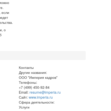
можно
е.
, если
ведет
ельства.
и, о
б
Контакты
Другие названия:
ООО "Империя кадров"
Телефоны:
+7 (499) 450-92-84
Email:
resume@imperia.ru
Сайт:
www.imperia.ru
Сфера деятельности:
Услуги