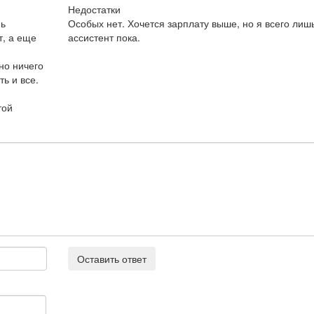
Недостатки
нь
Особых нет. Хочется зарплату выше, но я всего лиш
т, а еще
ассистент пока.
но ничего
ь и все.
той
Оставить ответ