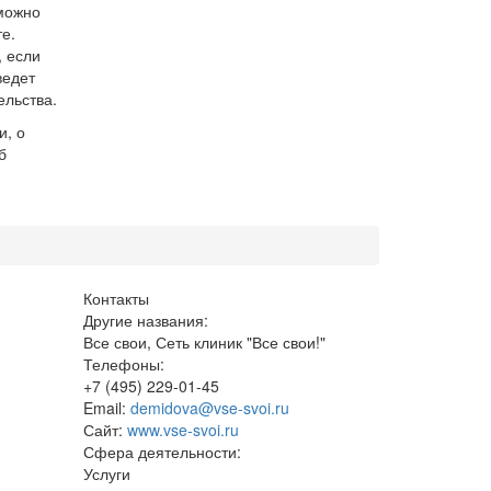
можно
е.
, если
ведет
ельства.
и, о
б
Контакты
Другие названия:
Все свои, Сеть клиник "Все свои!"
Телефоны:
+7 (495) 229-01-45
Email:
demidova@vse-svoi.ru
Сайт:
www.vse-svoi.ru
Сфера деятельности:
Услуги