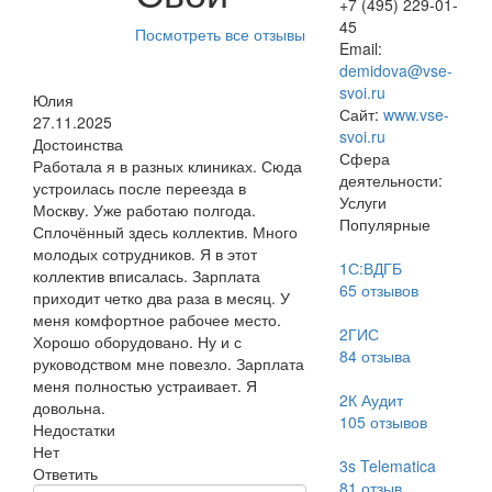
+7 (495) 229-01-
45
Посмотреть все отзывы
Email:
demidova@vse-
svoi.ru
Юлия
Сайт:
www.vse-
27.11.2025
svoi.ru
Достоинства
Сфера
Работала я в разных клиниках. Сюда
деятельности:
устроилась после переезда в
Услуги
Москву. Уже работаю полгода.
Популярные
Сплочённый здесь коллектив. Много
молодых сотрудников. Я в этот
1С:ВДГБ
коллектив вписалась. Зарплата
65
отзывов
приходит четко два раза в месяц. У
меня комфортное рабочее место.
2ГИС
Хорошо оборудовано. Ну и с
84
отзыва
руководством мне повезло. Зарплата
меня полностью устраивает. Я
2К Аудит
довольна.
105
отзывов
Недостатки
Нет
3s Telematica
Ответить
81
отзыв