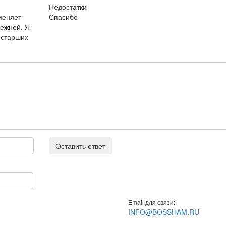
Недостатки
меняет
Спасибо
режней. Я
 старших
Оставить ответ
Email для связи:
INFO@BOSSHAM.RU