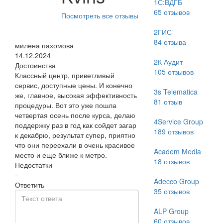
1С:ВДГБ
65
отзывов
Посмотреть все отзывы
2ГИС
84
отзыва
милена пахомова
14.12.2024
2К Аудит
Достоинства
105
отзывов
Классный центр, приветливый
сервис, доступные цены. И конечно
3s Telematica
же, главное, высокая эффективность
81
отзыв
процедуры. Вот это уже пошла
четвертая осень после курса, делаю
4Service Group
поддержку раз в год как сойдет загар
189
отзывов
к декабрю, результат супер, приятно
что они переехали в очень красивое
Academ Media
место и еще ближе к метро.
18
отзывов
Недостатки
-
Adecco Group
Ответить
35
отзывов
ALP Group
60
отзывов