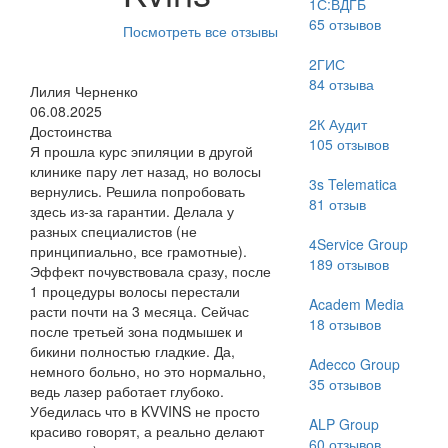
1С:ВДГБ
65
отзывов
Посмотреть все отзывы
2ГИС
84
отзыва
Лилия Черненко
06.08.2025
2К Аудит
Достоинства
105
отзывов
Я прошла курс эпиляции в другой
клинике пару лет назад, но волосы
3s Telematica
вернулись. Решила попробовать
81
отзыв
здесь из-за гарантии. Делала у
разных специалистов (не
4Service Group
принципиально, все грамотные).
189
отзывов
Эффект почувствовала сразу, после
1 процедуры волосы перестали
Academ Media
расти почти на 3 месяца. Сейчас
18
отзывов
после третьей зона подмышек и
бикини полностью гладкие. Да,
Adecco Group
немного больно, но это нормально,
35
отзывов
ведь лазер работает глубоко.
Убедилась что в KVVINS не просто
ALP Group
красиво говорят, а реально делают
60
отзывов