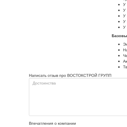
У
У
У
У
У
Базовы
Э
Н
Ч
А
Т
Написать отзыв про ВОСТОКСТРОЙ ГРУПП
Впечатления о компании