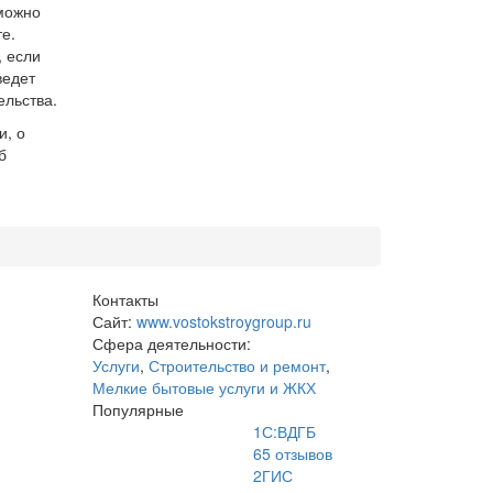
можно
е.
, если
ведет
ельства.
и, о
б
Контакты
Сайт:
www.vostokstroygroup.ru
Сфера деятельности:
Услуги
,
Строительство и ремонт
,
Мелкие бытовые услуги и ЖКХ
Популярные
1С:ВДГБ
65
отзывов
2ГИС