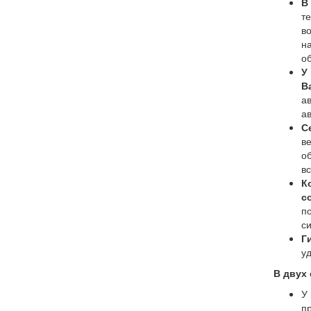
В
т
в
н
о
У
В
а
а
С
в
о
в
К
с
п
с
Г
у
В двух 
У
п