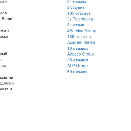
ми и
84
отзыва
2К Аудит
одов
105
отзывов
а Ваши
3s Telematica
81
отзыв
ямо к
4Service Group
оиске
189
отзывов
Academ Media
18
отзывов
орый
Adecco Group
о
35
отзывов
вис
ALP Group
60
отзывов
азы на
ходимо и
ремя и
й