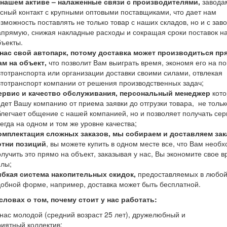
 нашем активе – налаженные связи с производителями,
завода
есный контакт с крупными оптовыми поставщиками, что дает нам
озможность поставлять не только товар с наших складов, но и с зав
апрямую, снижая накладные расходы и сокращая сроки поставок н
бъекты.
 нас свой автопарк, потому доставка может производиться пр
ам на объект,
что позволит Вам выиграть время, экономя его на п
втотранспорта или организации доставки своими силами, отвлекая
втотранспорт компании от решения производственных задач;
ервис и качество обслуживания, персональный менеджер
кот
едет Вашу компанию от приема заявки до отгрузки товара, не тольк
блегчает общение с нашей компанией, но и позволяет получать сер
сегда на одном и том же уровне качества;
омплектация сложных заказов, мы собираем и доставляем зак
отни позиций
, вы можете купить в одном месте все, что Вам необ
олучить это прямо на объект, заказывая у нас, Вы экономите свое в
илы;
ибкая система накопительных скидок,
предоставляемых в любо
добной форме, например, доставка может быть бесплатной.
словах о том, почему стоит у нас работать:
 нас молодой (средний возраст 25 лет), дружелюбный и
риятный коллектив;