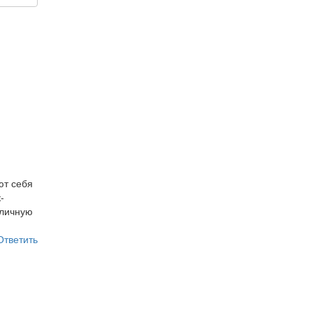
ют себя
-
 личную
Ответить