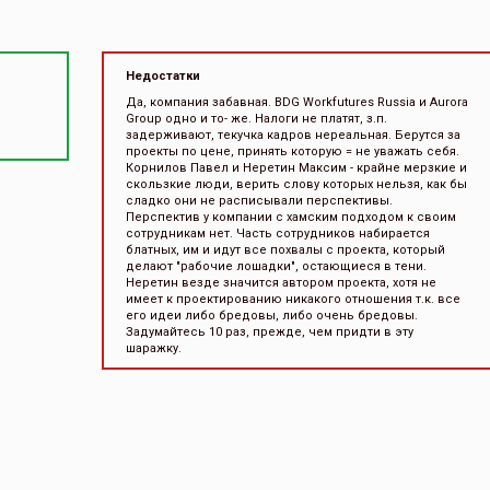
Недостатки
Да, компания забавная. BDG Workfutures Russia и Aurora
Group одно и то- же. Налоги не платят, з.п.
задерживают, текучка кадров нереальная. Берутся за
проекты по цене, принять которую = не уважать себя.
Корнилов Павел и Неретин Максим - крайне мерзкие и
скользкие люди, верить слову которых нельзя, как бы
сладко они не расписывали перспективы.
Перспектив у компании с хамским подходом к своим
сотрудникам нет. Часть сотрудников набирается
блатных, им и идут все похвалы с проекта, который
делают "рабочие лошадки", остающиеся в тени.
Неретин везде значится автором проекта, хотя не
имеет к проектированию никакого отношения т.к. все
его идеи либо бредовы, либо очень бредовы.
Задумайтесь 10 раз, прежде, чем придти в эту
шаражку.