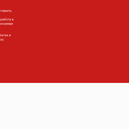
ставить
 работу в
шениями
легах и
Вас