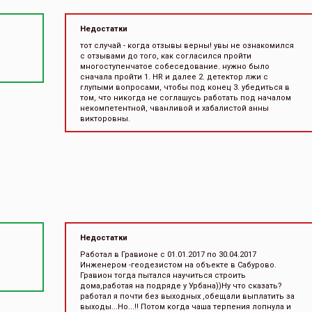
Недостатки
тот случай - когда отзывы верны! увы не ознакомился
с отзывами до того, как согласился пройти
многоступенчатое собеседование. нужно было
сначала пройти 1. HR и далее 2. детектор лжи с
глупыми вопросами, чтобы под конец 3. убедиться в
том, что никогда не соглашусь работать под началом
некомпетентной, чванливой и хабалистой анны
викторовны.
Недостатки
Работал в Гравионе с 01.01.2017 по 30.04.2017
Инженером -геодезистом на объекте в Сабурово.
Гравион тогда пытался научиться строить
дома,работая на подряде у Урбана))Ну что сказать?
работал я почти без выходных ,обещали выплатить за
выходы...Но...!! Потом когда чаша терпения лопнула и