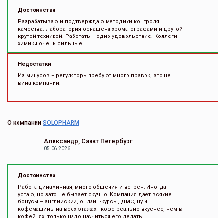
Достоинства
Разрабатываю и подтверждаю методики контроля
качества. Лаборатория оснащена хроматографами и другой
крутой техникой. Работать – одно удовольствие. Коллеги-
химики очень сильные.
Недостатки
Из минусов – регуляторы требуют много правок, это не
вина компании.
О компании
SOLOPHARM
Александр, Санкт Петербург
05.06.2026
Достоинства
Работа динамичная, много общения и встреч. Иногда
устаю, но зато не бывает скучно. Компания дает всякие
бонусы – английский, онлайн-курсы, ДМС, ну и
кофемашины на всех этажах - кофе реально вкуснее, чем в
кофейнях, только надо научиться его делать.