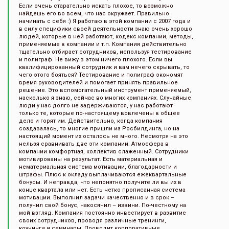
Если очень старательно искать плохое, то возможно
найдешь его во всем, что нас окружает. Правильно
начинать с себя :) Я работаю в этой компании с 2007 года и
в силу специфики своей деятельности знаю очень хорошо
людей, которые в ней работают, кодекс компании, методы,
применяемые в компании и т.п. Компания действительно
тщательно отбирает сотрудников, используя тестирование
и полиграф. Не вижу в этом ничего плохого. Если вы
квалифицированный сотрудник и вам нечего скрывать, то
чего этого бояться? Тестирование и полиграф экономят
время руководителей и помогает принять правильное
решение. Это вспомогательный инструмент применяемый,
насколько я знаю, сейчас во многих компаниях. Случайные
люди у нас долго не задерживаются, у нас работают
только те, которые по-настоящему вовлечены в общее
дело и горят им. Действительно, когда компания
создавалась, то многие пришли из Росбилдинга, но на
настоящий момент их осталось не много. Несмотря на это
нельзя сравнивать две эти компании. Атмосфера в
компании комфортная, коллектив слаженный. Сотрудники
мотивированы на результат. Есть материальная и
нематериальная система мотивации, благодарности и
штрафы. Плюс к окладу выплачиваются ежеквартальные
бонусы. И неправда, что непонятно получите ли вы их в
конце квартала или нет. Есть четко прописанная система
мотивации. Выполнил задачи качественно и в срок –
получил свой бонус, накосячил – извини. По-честному на
мой взгляд. Компания постоянно инвестирует в развитие
своих сотрудников, проводя различные тренинги,
коучинги и семинары. Проводит корпоративные