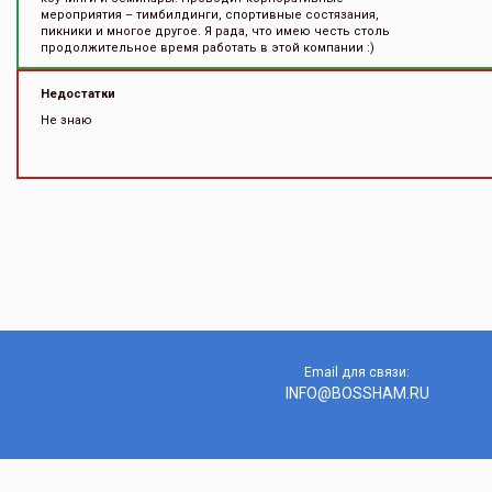
мероприятия – тимбилдинги, спортивные состязания,
пикники и многое другое. Я рада, что имею честь столь
продолжительное время работать в этой компании :)
Недостатки
Не знаю
Email для связи:
INFO@BOSSHAM.RU