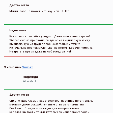
Достоинства
Мммм..ээээ...а может..нет..нуу..или..ц! Нет!
Недостатки
Как в песне.."корабль уродов"! Даже коллектив мерзкий!
Убогие сирые приезжие пашушие на лицимерную ханжу,
выбивающую из трудяг себе на загранки и тачки!
Изначально Всё так миленько, но потом.. Короче помойка!
Не тратьте время даже на собеседование!
О компании
Sminex
Надежда
22.07.2015
Достоинства
Сильно удивилась и расстроилась, прочитав негативные,
местами даже оскорбительные отзывы о компании
Смайнэкс. Всегда есть люди для которых стакан
наполовину пуст и те для которых он наполовину полон.