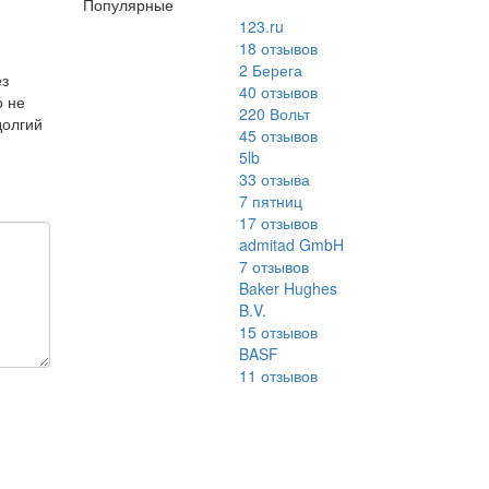
Популярные
123.ru
18
отзывов
2 Берега
ез
40
отзывов
о не
220 Вольт
долгий
45
отзывов
5lb
33
отзыва
7 пятниц
17
отзывов
admitad GmbH
7
отзывов
Baker Hughes
B.V.
15
отзывов
BASF
11
отзывов