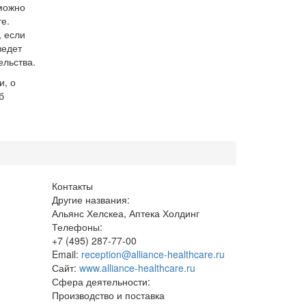
можно
е.
, если
ведет
ельства.
и, о
б
Контакты
Другие названия:
Альянс Хелскеа, Аптека Холдинг
Телефоны:
+7 (495) 287-77-00
Email:
reception@alliance-healthcare.ru
Сайт:
www.alliance-healthcare.ru
Сфера деятельности:
Производство и поставка