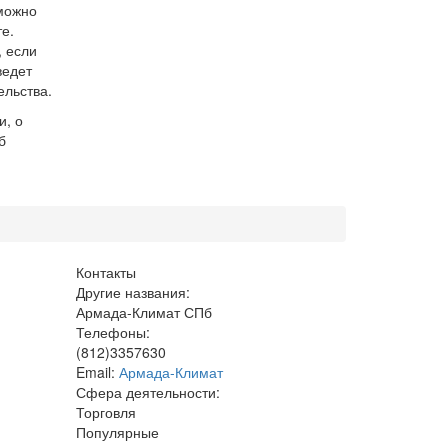
можно
е.
, если
ведет
ельства.
и, о
б
Контакты
Другие названия:
Армада-Климат СПб
Телефоны:
(812)3357630
Email:
Армада-Климат
Сфера деятельности:
Торговля
Популярные