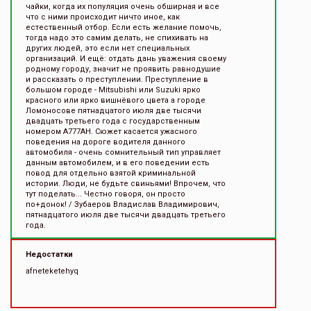
чайки, когда их популяция очень обширная и все
что с ними происходит ничто иное, как
естественный отбор. Если есть желание помочь,
тогда надо это самим делать, не спихивать на
других людей, это если нет специальных
организаций. И ещё: отдать дань уважения своему
родному городу, значит не проявить равнодушие
и рассказать о преступлении. Преступление в
большом городе - Mitsubishi или Suzuki ярко
красного или ярко вишнёвого цвета а городе
Ломоносове пятнадцатого июля две тысячи
двадцать третьего года с государственным
номером А777АН. Сюжет касается ужасного
поведения на дороге водителя данного
автомобиля - очень сомнительный тип управляет
данным автомобилем, и в его поведении есть
повод для отдельно взятой криминальной
истории. Люди, не будьте свиньями! Впрочем, что
тут поделать... Честно говоря, он просто
по+донок! / Зубаеров Владислав Владимирович,
пятнадцатого июля две тысячи двадцать третьего
года.
Недостатки
afneteketehyq