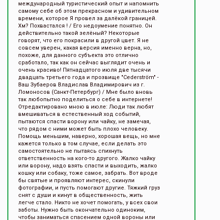
международный туристический опыт и напомнить
самому себе об этом прекрасном и удивительном
времени, которое Я провел за далёкой границей.
Хм? Похвастался ! / Его недоумение понятно. Он
действительно такой зелёный? Некоторые
говорят, что его покрасили в другой цвет. Я не
совсем уверен, какая версия именно верна, но,
похоже, для данного субъекта это отлично
сработало, так как он сейчас выглядит очень и
очень красиво! Пятнадцатого июля две тысячи
двадцать третьего года и прозвище "Cederström" -
Ваш Зубаеров Владислав Владимирович из г.
Ломоносов (Санкт-Петербург) / Мне было вновь
так любопытно поделиться о себе в интернете!
Отредактировано мною в июле: Люди так любят
вмешиваться в естественный ход событий,
пытаются спасти ворону или чайку, не замечая,
что рядом с ними может быть плохо человеку.
Помощь меньшим, наверно, хорошая вещь, но мне
кажется только в том случае, если делать это
самостоятельно не пытаясь спихнуть
ответственность на кого-то другого. Жалко чайку
или ворону, надо взять спасти и выходить, жалко
кошку или собаку, тоже самое, забрать. Вот вроде
бы святые и проявляют интерес, скинули
фотографии, и пусть помогают другие. Тяжкий груз
снят с души и кинут в общественность, жить
легче стало. Никто не хочет помогать, у всех свои
заботы. Нужно быть окончательно одиноким,
чтобы заниматься спасением одной вороны или