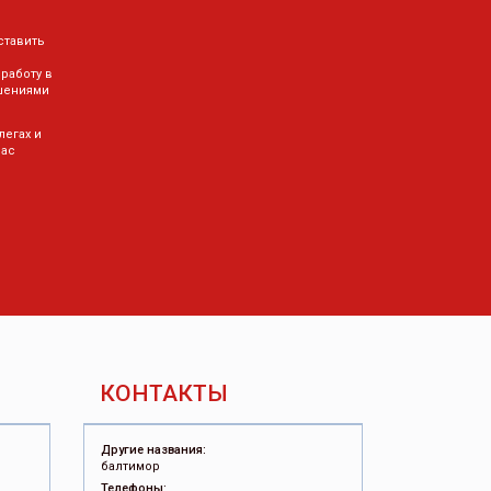
ставить
 работу в
шениями
легах и
Вас
КОНТАКТЫ
Другие названия:
балтимор
Телефоны: