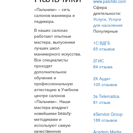
www.palchiki.com
Сфера
«Пальчики» – сеть
деятельности:
салонов маникюра и
Услуги
,
Услуги
педикюра.
для населения
В наших салонах
Популярные
работают опытные
мастера, выпускники
1С:ВДГБ
лучших школ
65
отзывов
маникюрного искусства.
Все специалисты
2ГИС
проходят
84
отзыва
дополнительное
обучение и
2К Аудит
профессиональную
105
отзывов
аттестацию в Учебном
центре салонов
3s Telematica
«Пальчики». Наши
81
отзыв
мастера владеют
новейшими beauty-
4Service Group
методиками и
189
отзывов
используют самую
качественную
Academ Media