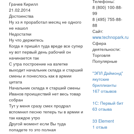
Телефоны:
Грачев Кирилл
8 (800) 100-88-
21.02.2014
99
Достоинства
8 (495) 755-88-
Ну хз я проработал месяц не одного
88
не нашол
Сайт:
Недостатки
www.technopark.ru
Ну что держитесь
Сфера
Когда я пришёл туда вреде все супер
деятельности:
ну вот первый день рабочий он
Торговля
начинается так
Популярные
С утра построение на взлетке
выходит начальник склада и старший
"ЭПЛ Даймонд"
смены и понеслось как в армии
якутские
цитата
бриллианты
Начальник склада я старший смены
167
отзывов
Иванов проиществий нет весь товар
собран
1С: Первый бит
Тут у меня сразу смех продрал
63
отзыва
вспомнил песню теперь ты в армии и
так каждое утро
33 Element
Другой момент если Вы туда
1
отзыв
попадете то это полная