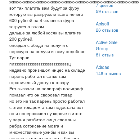
жжжжжжжжжжжжжжжжжжжжжжжжжжжжжжжжжжжжжжжжжжжжжж
7 цветов
вот так платить вам будут за фуру
59
отзывов
которую вы разгрузили всего нечего
600 рублей на 4 человека фура
Abisoft
загружена валом
26
отзывов
дальше за любой косяк вы платите
200 рублей.
Active Sale
опоздал с обеда на получи с
Group
перекура на получи и тому подобное
81
отзыв
Тут парни
пизззззззззззззззззззззззззззззц
Adidas
недавно произишол инцес на складе
148
отзывов
парень работал в сетке там
ограниченый доступ к товару
Его вызвали на полиграф полиграф
показал что он своровал товар
но это не так парень просто работал
с этим товаром а там недостача вот
он и понервничел ну короче в итоге
у парня разбитое лицо сломаны
ребра сотрисение мозга и
множествинные ужибы и как вы
понели за что у него это а бил его