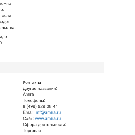
можно
е.
, если
ведет
ельства.
и, о
б
Контакты
Другие названия:
Amira
Телефоны:
8 (499) 929-08-44
Email:
mf@amira.ru
Сайт:
www.amira.ru
Сфера деятельности:
Торговля