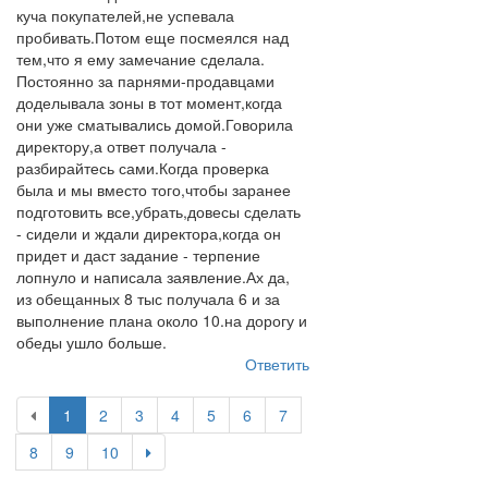
куча покупателей,не успевала
пробивать.Потом еще посмеялся над
тем,что я ему замечание сделала.
Постоянно за парнями-продавцами
доделывала зоны в тот момент,когда
они уже сматывались домой.Говорила
директору,а ответ получала -
разбирайтесь сами.Когда проверка
была и мы вместо того,чтобы заранее
подготовить все,убрать,довесы сделать
- сидели и ждали директора,когда он
придет и даст задание - терпение
лопнуло и написала заявление.Ах да,
из обещанных 8 тыс получала 6 и за
выполнение плана около 10.на дорогу и
обеды ушло больше.
Ответить
1
2
3
4
5
6
7
8
9
10