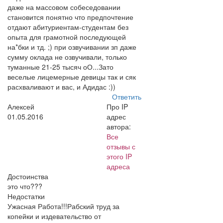
даже на массовом собеседовании
становится понятно что предпочтение
отдают абитуриентам-студентам без
опыта для грамотной последующей
на*бки и тд. ;) при озвучивании зп даже
сумму оклада не озвучивали, только
туманные 21-25 тысяч оО...Зато
веселые лицемерные девицы так и сяк
расхваливают и вас, и Адидас :))
Ответить
Алексей
Про IP
01.05.2016
адрес
автора:
Все
отзывы с
этого IP
адреса
Достоинства
это что???
Недостатки
Ужасная Работа!!!Рабский труд за
копейки и издевательство от