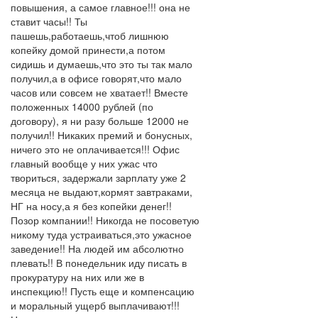
повышения, а самое главное!!! она не
ставит часы!! Ты
пашешь,работаешь,чтоб лишнюю
копейку домой принести,а потом
сидишь и думаешь,что это ты так мало
получил,а в офисе говорят,что мало
часов или совсем не хватает!! Вместе
положенных 14000 рублей (по
договору), я ни разу больше 12000 не
получил!! Никаких премий и бонусных,
ничего это не оплачивается!!! Офис
главный вообще у них ужас что
твориться, задержали зарплату уже 2
месяца не выдают,кормят завтраками,
НГ на носу,а я без копейки денег!!
Позор компании!! Никогда не посоветую
никому туда устраиваться,это ужасное
заведение!! На людей им абсолютно
плевать!! В понедельник иду писать в
прокуратуру на них или же в
инспекцию!! Пусть еще и компенсацию
и моральный ущерб выплачивают!!!