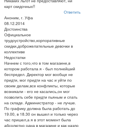
Никаких льгот не предоставляют, ни
карт скидочных!!
Ответить
Аноним, г. Уфа
08.12.2014
Достоинства
Официальное
трудоустройство,корпоративные
скидки,доброжелательные девочки в
коллективе
Недостатки
Начнем с того,что в том магазине,в
котором работала я - был полнейший
беспредел. Директор мог вообще не
придти, мог придти на час и уйти по
своим делам,все конфликты, которые
возникали - его не касались,он мог
позволить себе придти пьяным и спать
на складе. Администратор - не лучше.
По графику должна была работать до
19.00, в 18.30 он вышел и только через
час пришел,а я в этот момент была
абсолютно одна в магазине и как назло