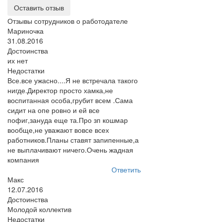
Оставить отзыв
Отзывы сотрудников о работодателе
Мариночка
31.08.2016
Достоинства
их нет
Недостатки
Все.все ужасно....Я не встречала такого
нигде.Директор просто хамка,не
воспитанная особа,грубит всем .Сама
сидит на опе ровно и ей все
пофиг,зануда еще та.Про зп кошмар
вообще,не уважают вовсе всех
работников.Планы ставят запипенные,а
не выплачивают ничего.Очень жадная
компания
Ответить
Макс
12.07.2016
Достоинства
Молодой коллектив
Недостатки