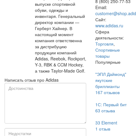
8 (800) 250-77-53
выпуске спортивной
Email:
обуви, одежды и
customer@shop.adid
инвентаря. Генеральный
Сайт:
директор компании —
www.adidas.ru
Герберт Хайнер. В
Сфера
настоящий момент
деятельности:
компания ответственна
Торговля
,
за дистрибуцию
Спортивные
продукции компаний
товары
Adidas, Reebok, Rockport,
Популярные
Y-3, RBK & CCM Hockey,
а также Taylor-Made Golf.
"ЭПЛ Даймонд"
Написать отзыв про Adidas
якутские
бриллианты
167
отзывов
1С: Первый бит
63
отзыва
33 Element
1
отзыв