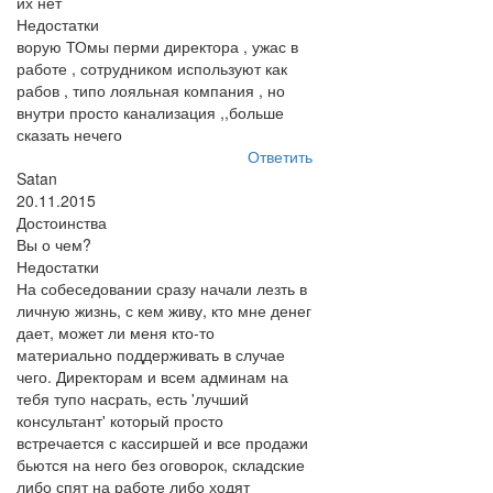
их нет
Недостатки
ворую ТОмы перми директора , ужас в
работе , сотрудником используют как
рабов , типо лояльная компания , но
внутри просто канализация ,,больше
сказать нечего
Ответить
Satan
20.11.2015
Достоинства
Вы о чем?
Недостатки
На собеседовании сразу начали лезть в
личную жизнь, с кем живу, кто мне денег
дает, может ли меня кто-то
материально поддерживать в случае
чего. Директорам и всем админам на
тебя тупо насрать, есть 'лучший
консультант' который просто
встречается с кассиршей и все продажи
бьются на него без оговорок, складские
либо спят на работе либо ходят