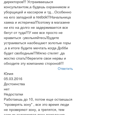
директоров!!! Устраиваешься
консультантом,а будешь охранником и
уборщицей и кассиром и тд…Особенно
на юго западной в reebok!!!Начальница
хамка и истеричка!Поэтому в магазине
ни кто на долго не задерживается все
бегут от туда!!!У нее все просто не
нравиться -увольняйтесь!Будите
устраиваться наобещают золотые горы
,а в итоге будите мечтать когда Добби
будет свободным!!!Мягко стелят ,да
жостко спать!!берегите свои нервы и
обходите эту компанию стороной!!!
Ответить
Юлия
05.03.2016
Достоинства
нет
Недостатки
Работаешь до 10, потом еще остаешься
"проверять зону" , все это время люди
не проверяют зону, а трепятся, тем
самым задерживая всех,пожелания