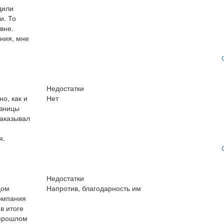
дили
и. То
вне.
ания, мне
Недостатки
о, как и
Нет
азницы
заказывал
я.
Недостатки
дом
Напротив, благодарность им
компания
в итоге
 прошлом