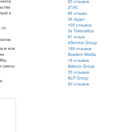
роекта
65
отзывов
ьства
2ГИС
лкой и
84
отзыва
2К Аудит
105
отзывов
 со
3s Telematica
81
отзыв
тапов.
4Service Group
в.м или
189
отзывов
оки
Academ Media
. Мы
18
отзывов
и сметы
Adecco Group
35
отзывов
ALP Group
им
60
отзывов