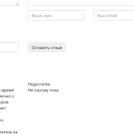
Оставить отзыв
Недостатки
й время
Не нахожу пока
лючил с
оров
ают
ч.
татков на