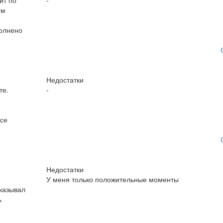
ит по
-
им
полнено
Недостатки
те.
-
Все
Недостатки
У меня только положительные моменты
казывал
ь