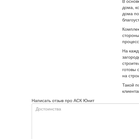
В основ
дома, к
дома по
благоус
Комплек
стороны
процесс
На кажд
загород
строите
готовы 
на стро
Такой п
клиента
Написать отзыв про АСК Юнит