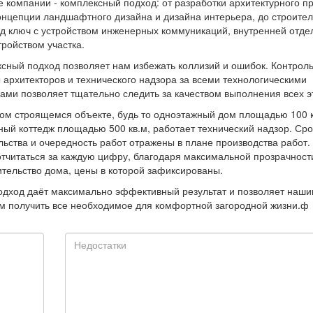
е компании - комплексный подход: от разработки архитектурного п
онцепции ландшафтного дизайна и дизайна интерьера, до строител
д ключ с устройством инженерных коммуникаций, внутренней отде
тройством участка.
сный подход позволяет нам избежать коллизий и ошибок. Контроль
 архитекторов и технического надзора за всеми технологическими
ами позволяет тщательно следить за качеством выполнения всех э
ом строящемся объекте, будь то одноэтажный дом площадью 100 к
ный коттедж площадью 500 кв.м, работает технический надзор. Ср
льства и очередность работ отражены в плане производства работ
отчитаться за каждую цифру, благодаря максимальной прозрачност
ительство дома, цены в которой зафиксированы.
одход даёт максимально эффективный результат и позволяет наш
м получить все необходимое для комфортной загородной жизни.ф