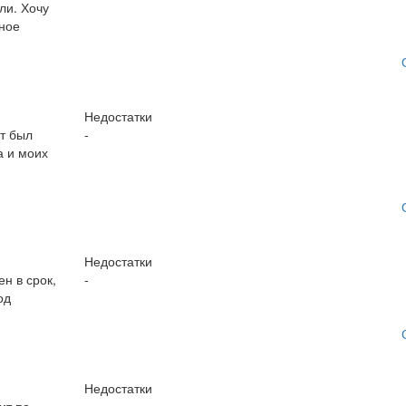
ли. Хочу
ное
Недостатки
т был
-
а и моих
Недостатки
н в срок,
-
од
Недостатки