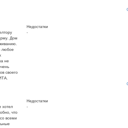
Недостатки
елтору
-
ирму. Дом
оживанию.
В любое
х
ка не
очень
ов своего
ИТА.
Недостатки
е хотел
-
обно, что
 со всеми
льные