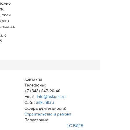
можно
е.
, если
ведет
ельства.
и, о
б
Контакты
Телефоны:
+7 (343) 247-20-40
Email:
info@askunit.ru
Сайт:
askunit.ru
Сфера деятельности:
Строительство и ремонт
Популярные
1С:ВДГБ