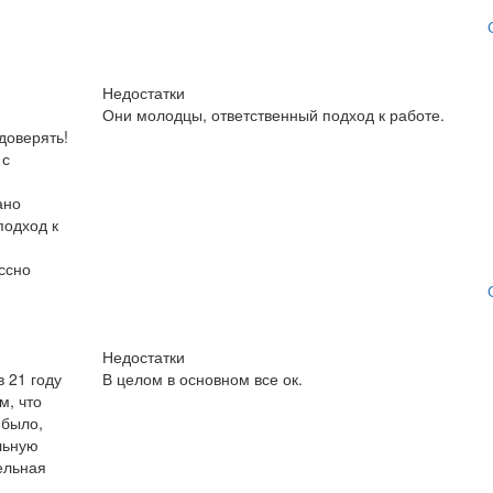
Недостатки
Они молодцы, ответственный подход к работе.
доверять!
 с
ано
подход к
ссно
Недостатки
в 21 году
В целом в основном все ок.
м, что
 было,
льную
ельная