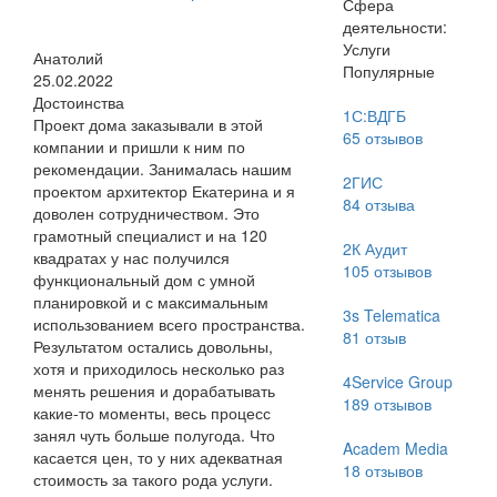
Сфера
деятельности:
Услуги
Анатолий
Популярные
25.02.2022
Достоинства
1С:ВДГБ
Проект дома заказывали в этой
65
отзывов
компании и пришли к ним по
рекомендации. Занималась нашим
2ГИС
проектом архитектор Екатерина и я
84
отзыва
доволен сотрудничеством. Это
грамотный специалист и на 120
2К Аудит
квадратах у нас получился
105
отзывов
функциональный дом с умной
планировкой и с максимальным
3s Telematica
использованием всего пространства.
81
отзыв
Результатом остались довольны,
хотя и приходилось несколько раз
4Service Group
менять решения и дорабатывать
189
отзывов
какие-то моменты, весь процесс
занял чуть больше полугода. Что
Academ Media
касается цен, то у них адекватная
18
отзывов
стоимость за такого рода услуги.