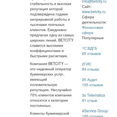
info@betcity.ru
стабильность и высокая
Сайт:
репутация которой
www.betcity.ru
подтверждена годами
Сфера
непрерывной работы и
деятельности:
тысячами лояльных
Финансовая
клиентов. Ежедневно
сфера
предлагая одну из самых
Популярные
широких линий, BETCITY
славится высокими
1С:ВДГБ
коэффициентами и
65
отзывов
быстрыми расчетами.
Компания BETCITY —
2ГИС
это надежный оператор
84
отзыва
букмекерских услуг,
имеющий
2К Аудит
положительную
105
отзывов
репутацию. Неслучайно
70% клиентов компании
3s Telematica
относятся к категории
81
отзыв
постоянных.
4Service Group
Клиенты букмекерской
189
отзывов