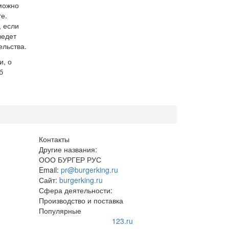
можно
е.
, если
ведет
ельства.
и, о
б
Контакты
Другие названия:
ООО БУРГЕР РУС
Email:
pr@burgerking.ru
Сайт:
burgerking.ru
Сфера деятельности:
Производство и поставка
Популярные
123.ru