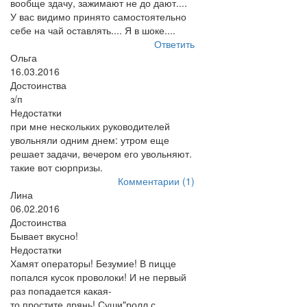
вообще здачу, зажимают не до дают....
У вас видимо принято самостоятельно
себе на чай оставлять.... Я в шоке....
Ответить
Ольга
16.03.2016
Достоинства
з/п
Недостатки
при мне нескольких руководителей
увольняли одним днем: утром еще
решает задачи, вечером его увольняют.
такие вот сюрпризы.
Комментарии (1)
Лина
06.02.2016
Достоинства
Бывает вкусно!
Недостатки
Хамят операторы! Безумие! В пицце
попался кусок проволоки! И не первый
раз попадается какая-
то,простите,дрянь! Суши"ролл с