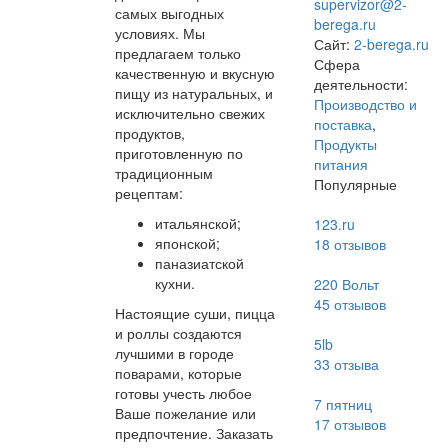
supervizor@2-
самых выгодных
berega.ru
условиях. Мы
Сайт:
2-berega.ru
предлагаем только
Сфера
качественную и вкусную
деятельности:
пищу из натуральных, и
Производство и
исключительно свежих
поставка
,
продуктов,
Продукты
приготовленную по
питания
традиционным
Популярные
рецептам:
итальянской;
123.ru
японской;
18
отзывов
паназиатской
кухни.
220 Вольт
45
отзывов
Настоящие суши, пицца
и роллы создаются
5lb
лучшими в городе
33
отзыва
поварами, которые
готовы учесть любое
7 пятниц
Ваше пожелание или
17
отзывов
предпочтение. Заказать