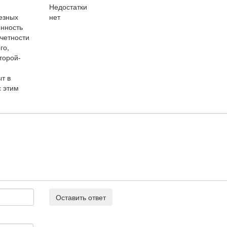
Недостатки
езных
нет
енность
тчетности
го,
торой-
т в
с этим
Оставить ответ