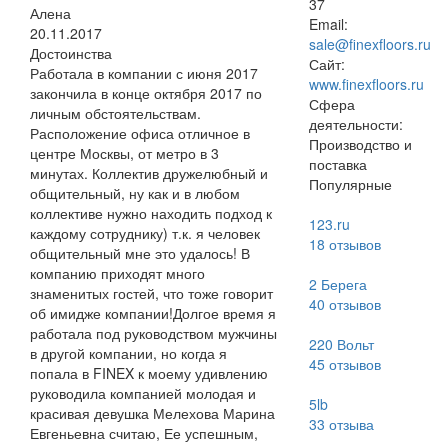
37
Алена
Email:
20.11.2017
sale@finexfloors.ru
Достоинства
Сайт:
Работала в компании с июня 2017
www.finexfloors.ru
закончила в конце октября 2017 по
Сфера
личным обстоятельствам.
деятельности:
Расположение офиса отличное в
Производство и
центре Москвы, от метро в 3
поставка
минутах. Коллектив дружелюбный и
Популярные
общительный, ну как и в любом
коллективе нужно находить подход к
123.ru
каждому сотруднику) т.к. я человек
18
отзывов
общительный мне это удалось! В
компанию приходят много
2 Берега
знаменитых гостей, что тоже говорит
40
отзывов
об имидже компании!Долгое время я
работала под руководством мужчины
220 Вольт
в другой компании, но когда я
45
отзывов
попала в FINEX к моему удивлению
руководила компанией молодая и
5lb
красивая девушка Мелехова Марина
33
отзыва
Евгеньевна считаю, Ее успешным,