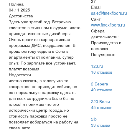
37
Полина
Email:
04.11.2025
sale@finexfloors.ru
Достоинства
Сайт:
Здесь уже третий год. Встречаю
www.finexfloors.ru
клиентов в стильном шоуруме, часто
Сфера
приходят известные дизайнеры.
деятельности:
Очень нравится корпоративная
Производство и
программа ДМС, поздравления. В
поставка
прошлом году ездила в Сочи в
Популярные
апартаменты от компании, супер
опыт. По зарплате все устраивает,
123.ru
платят вовремя
18
отзывов
Недостатки
честно сказать, в голову что-то
2 Берега
конкретное не приходит сейчас, но
40
отзывов
вот нормальную парковку сделать
для всех сотрудников было бы не
220 Вольт
плохо! я понимаю что это
45
отзывов
исторический центр города, но
стоимость парковки просто не
5lb
позволяет добираться на работу на
33
отзыва
своем авто.