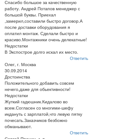
Спасибо большое за качественную
работу. Андрей Потапов менеджер с
большой буквы. Приехал
,замерил,составили быстро договор.А
после доставки оборудования я
оплатил монтаж. Сделали быстро и
красиво.Монтажники очень делекатные!
Недостатки
В Экспострое долго искал их место.
Ответить
Олег, г. Москва
30.09.2014
Достоинства
Положительного добавить совсем
нечего,даже для обьективности!
Недостатки
Жуткий гадюшник.Кидалово во
всем.Согласен со многими-шефу
икдануть с зарплатой,что левую пятку
почесать.Заказчиков безбожно
обманывают.
Ответить
Сергей Пронин, г. в