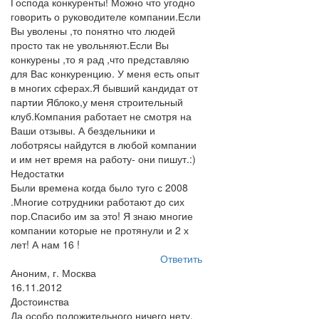
Господа конкуренты! Можно что угодно
говорить о руководителе компании.Если
Вы уволены ,то понятно что людей
просто так не увольняют.Если Вы
конкурены ,то я рад ,что представляю
для Вас конкуренцию. У меня есть опыт
в многих сферах.Я бывший кандидат от
партии Яблоко,у меня строительный
клуб.Компания работает не смотря на
Ваши отзывы. А бездельники и
лоботрясы найдутся в любой компании
и им нет время на работу- они пишут.:)
Недостатки
Были времена когда было туго с 2008
.Многие сотрудники работают до сих
пор.Спасибо им за это! Я знаю многие
компании которые не протянули и 2 х
лет! А нам 16 !
Ответить
Аноним, г. Москва
16.11.2012
Достоинства
Да особо положительного ничего нету.