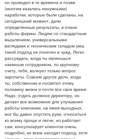
он проводил в те времена и позже
(многим казались ненужными)
наработки, которые были сделаны, на
сегодняшний момент, дали
определенные результаты, в плане
работы фирмы. Людям со стандартным
мышлением, универсальными
взглядами и техническим складом ума,
такой подход не понятен и чужд. Легко
рассуждать, когда ты являешься
наемным сотрудником, по крупному
счету, тебя, волнует только вопрос
зарплаты. Совсем другое дело, когда
ты, собственник и посвятил этому
половину жизни и почти все свое время.
Надо, отдать должное директору, он
делает все возможное для улучшения
работы компании, не имея выходных,
мог бы давно опустить руки, относиться
ко всему проще и легче, но работает
сам, консультирует клиентов очень
подробно, ко всем находит подход, хотя
клиенты, тоже попадаются разные,