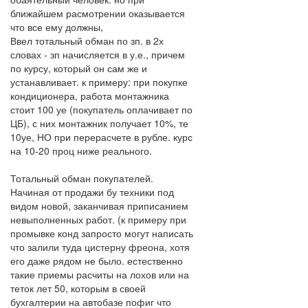
ближайшем расмотрении оказывается
что все ему должны,
Ввел тотальный обман по зп. в 2х
словах - зп начисляется в у.е., причем
по курсу, который он сам же и
устанавливает. к примеру: при покупке
кондиционера, работа монтажника
стоит 100 уе (покупатель оплачивает по
ЦБ), с них монтажник получает 10%, те
10уе, НО при перерасчете в рубле. курс
на 10-20 проц ниже реального.
Тотальный обман покупателей.
Начиная от продажи бу техники под
видом новой, заканчивая приписанием
невыполненных работ. (к примеру при
промывке конд запросто могут написать
что залили туда цистерну фреона, хотя
его даже рядом не было. естественно
такие приемы расчиты на лохов или на
теток лет 50, которым в своей
бухгалтерии на автобазе пофиг что