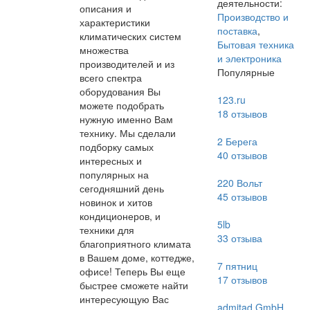
деятельности:
описания и
Производство и
характеристики
поставка
,
климатических систем
Бытовая техника
множества
и электроника
производителей и из
Популярные
всего спектра
оборудования Вы
123.ru
можете подобрать
18
отзывов
нужную именно Вам
технику. Мы сделали
2 Берега
подборку самых
40
отзывов
интересных и
популярных на
220 Вольт
сегодняшний день
45
отзывов
новинок и хитов
кондиционеров, и
5lb
техники для
33
отзыва
благоприятного климата
в Вашем доме, коттедже,
7 пятниц
офисе! Теперь Вы еще
17
отзывов
быстрее сможете найти
интересующую Вас
admitad GmbH