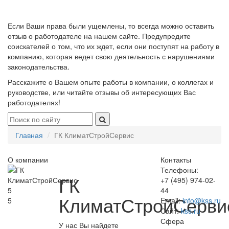
Если Ваши права были ущемлены, то всегда можно оставить
отзыв о работодателе на нашем сайте. Предупредите
соискателей о том, что их ждет, если они поступят на работу в
компанию, которая ведет свою деятельность с нарушениями
законодательства.
Расскажите о Вашем опыте работы в компании, о коллегах и
руководстве, или читайте отзывы об интересующих Вас
работодателях!
Главная
ГК КлиматСтройСервис
О компании
Контакты
Телефоны:
ГК
+7 (495) 974-02-
5
44
КлиматСтройСерви
5
Email:
info@kss.ru
Сайт:
kss.ru
Сфера
У нас Вы найдете