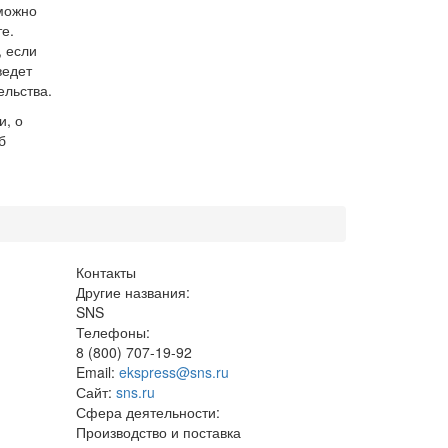
можно
е.
, если
ведет
ельства.
и, о
б
Контакты
Другие названия:
SNS
Телефоны:
8 (800) 707-19-92
Email:
ekspress@sns.ru
Сайт:
sns.ru
Сфера деятельности:
Производство и поставка