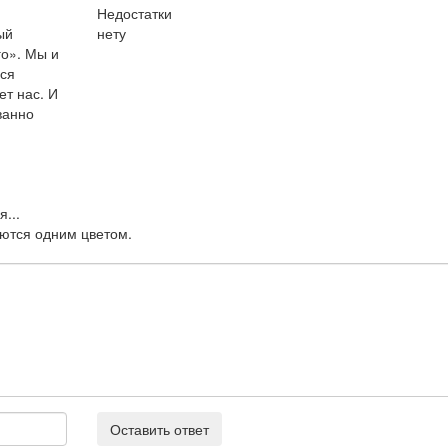
Недостатки
ый
нету
го». Мы и
мся
ет нас. И
ванно
я...
аются одним цветом.
Оставить ответ