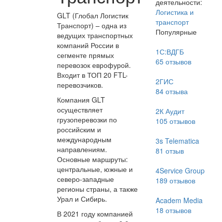
деятельности:
Логистика и
GLT (Глобал Логистик
транспорт
Транспорт) – одна из
Популярные
ведущих транспортных
компаний России в
1С:ВДГБ
сегменте прямых
65
отзывов
перевозок еврофурой.
Входит в ТОП 20 FTL-
2ГИС
перевозчиков.
84
отзыва
Компания GLT
осуществляет
2К Аудит
грузоперевозки по
105
отзывов
российским и
международным
3s Telematica
направлениям.
81
отзыв
Основные маршруты:
центральные, южные и
4Service Group
северо-западные
189
отзывов
регионы страны, а также
Урал и Сибирь.
Academ Media
18
отзывов
В 2021 году компанией