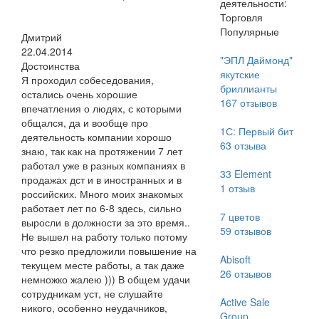
деятельности:
Торговля
Популярные
Дмитрий
22.04.2014
"ЭПЛ Даймонд"
Достоинства
якутские
Я проходил собеседования,
бриллианты
остались очень хорошие
167
отзывов
впечатления о людях, с которыми
общался, да и вообще про
1С: Первый бит
деятельность компании хорошо
63
отзыва
знаю, так как на протяжении 7 лет
работал уже в разных компаниях в
33 Element
продажах дст и в иностранных и в
1
отзыв
российских. Много моих знакомых
работает лет по 6-8 здесь, сильно
7 цветов
выросли в должности за это время..
59
отзывов
Не вышел на работу только потому
что резко предложили повышение на
Abisoft
текущем месте работы, а так даже
26
отзывов
немножко жалею ))) В общем удачи
сотрудникам уст, не слушайте
Active Sale
никого, особенно неудачников,
Group