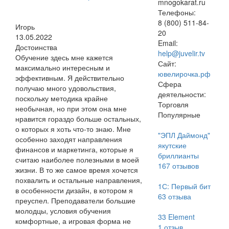
mnogokarat.ru
Телефоны:
8 (800) 511-84-
Игорь
20
13.05.2022
Email:
Достоинства
help@juvelir.tv
Обучение здесь мне кажется
Сайт:
максимально интересным и
ювелирочка.рф
эффективным. Я действительно
Сфера
получаю много удовольствия,
деятельности:
поскольку методика крайне
Торговля
необычная, но при этом она мне
Популярные
нравится гораздо больше остальных,
о которых я хоть что-то знаю. Мне
"ЭПЛ Даймонд"
особенно заходят направления
якутские
финансов и маркетинга, которые я
бриллианты
считаю наиболее полезными в моей
167
отзывов
жизни. В то же самое время хочется
похвалить и остальные направления,
1С: Первый бит
в особенности дизайн, в котором я
63
отзыва
преуспел. Преподаватели большие
молодцы, условия обучения
33 Element
комфортные, а игровая форма не
1
отзыв