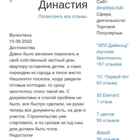
Династия
5
Сайт:
dinastiya.club
Сфера
Посмотреть все отзывы
деятельности:
Торговля
Популярные
Валентина
10.09.2022
"ЭПЛ Даймонд"
Достоинства
якутские
Давно было желание переехать в
бриллианты
свой собственный частный дом,
167
отзывов
квартиру оставляем детям, а сами
переедем из города в тихое место.
1С: Первый бит
Нашлиэтот поселок, когда увидели
63
отзыва
готовые коттеджи, то сразу
захотелось точно такой же. С
33 Element
документами и платой проблем не
1
отзыв
было, все быстро сделали, на руках
теперь все документы есть, на дом и
7 цветов
участок. Строительство уже
59
отзывов
стартовало, и по срокам за год наш
дом должен быть готов.
Abisoft
Недостатки
26
отзывов