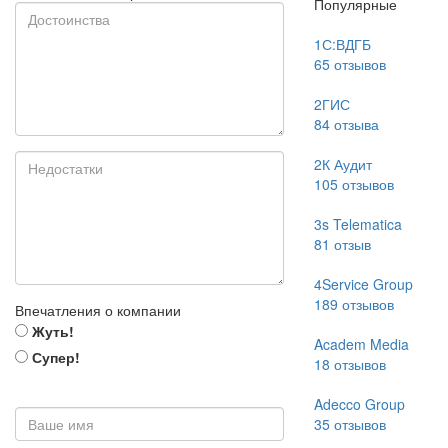
Популярные
1С:ВДГБ
65
отзывов
2ГИС
84
отзыва
2К Аудит
105
отзывов
3s Telematica
81
отзыв
4Service Group
189
отзывов
Впечатления о компании
Жуть!
Academ Media
Супер!
18
отзывов
Adecco Group
35
отзывов