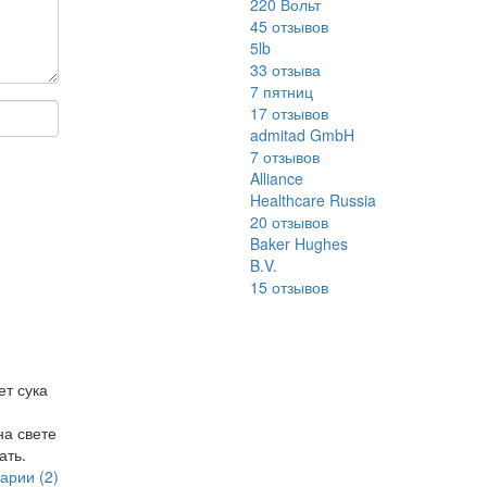
220 Вольт
45
отзывов
5lb
33
отзыва
7 пятниц
17
отзывов
admitad GmbH
7
отзывов
Alliance
Healthcare Russia
20
отзывов
Baker Hughes
B.V.
15
отзывов
ет сука
на свете
ать.
арии (2)