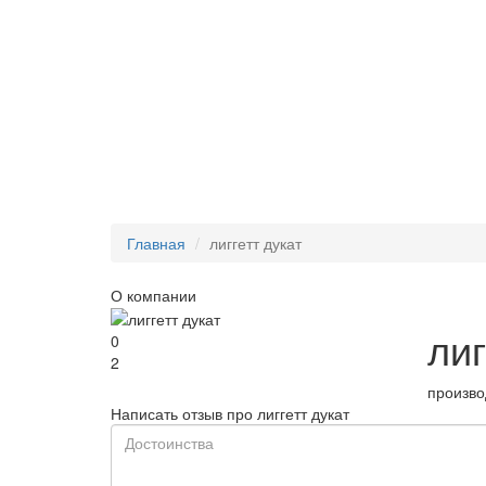
Главная
лиггетт дукат
О компании
лиг
0
2
произво
Написать отзыв про лиггетт дукат