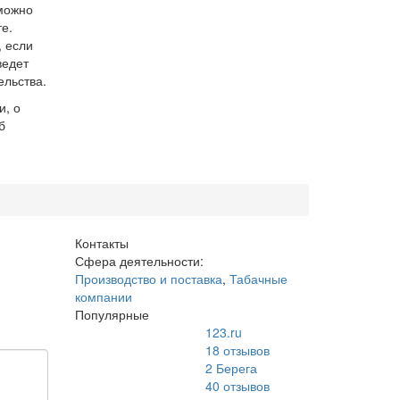
можно
е.
, если
ведет
ельства.
и, о
б
Контакты
Сфера деятельности:
Производство и поставка
,
Табачные
компании
Популярные
123.ru
18
отзывов
2 Берега
40
отзывов