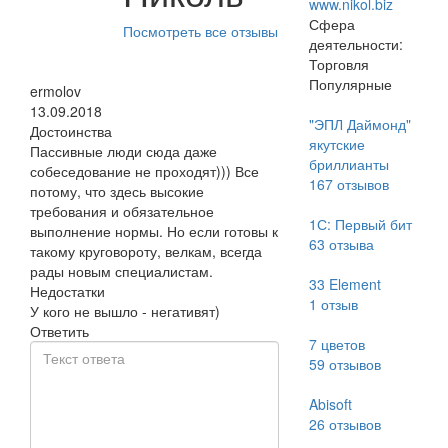
www.nikol.biz
Сфера
Посмотреть все отзывы
деятельности:
Торговля
Популярные
ermolov
13.09.2018
"ЭПЛ Даймонд"
Достоинства
якутские
Пассивные люди сюда даже
бриллианты
собеседование не проходят))) Все
167
отзывов
потому, что здесь высокие
требования и обязательное
1С: Первый бит
выполнение нормы. Но если готовы к
63
отзыва
такому круговороту, велкам, всегда
рады новым специалистам.
33 Element
Недостатки
1
отзыв
У кого не вышло - негативят)
Ответить
7 цветов
59
отзывов
Abisoft
26
отзывов