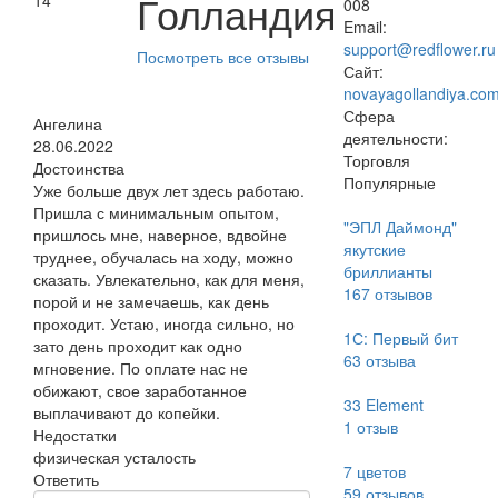
Голландия
14
008
Email:
support@redflower.ru
Посмотреть все отзывы
Сайт:
novayagollandiya.co
Сфера
Ангелина
деятельности:
28.06.2022
Торговля
Достоинства
Популярные
Уже больше двух лет здесь работаю.
Пришла с минимальным опытом,
"ЭПЛ Даймонд"
пришлось мне, наверное, вдвойне
якутские
труднее, обучалась на ходу, можно
бриллианты
сказать. Увлекательно, как для меня,
167
отзывов
порой и не замечаешь, как день
проходит. Устаю, иногда сильно, но
1С: Первый бит
зато день проходит как одно
63
отзыва
мгновение. По оплате нас не
обижают, свое заработанное
33 Element
выплачивают до копейки.
1
отзыв
Недостатки
физическая усталость
7 цветов
Ответить
59
отзывов