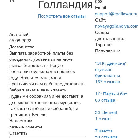
Голландия
14
008
Email:
support@redflower.ru
Посмотреть все отзывы
Сайт:
novayagollandiya.co
Сфера
Анатолий
деятельности:
05.08.2022
Торговля
Достоинства
Популярные
Выплата заработной платы без
опозданий, уровень зп не ниже
"ЭПЛ Даймонд"
рынка. Устроился в Новую
якутские
Голландию курьером в прошлом
бриллианты
году. Нравится мне, что я
167
отзывов
практически сам себе предоставлен.
Забрал заказ и везу клиенту.
1С: Первый бит
Нудными собраниями не достают, а
63
отзыва
для меня это точно преимущество,
так как не люблю ни собраний, ни
33 Element
тренингов. Все ок.
1
отзыв
Недостатки
разные клиенты
7 цветов
Ответить
59
отзывов