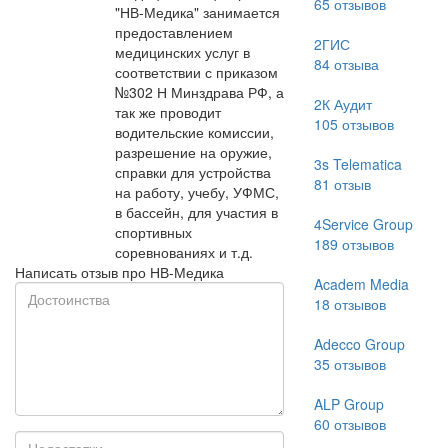
65
отзывов
"НВ-Медика" занимается
предоставлением
2ГИС
медицинских услуг в
84
отзыва
соответствии с приказом
№302 Н Минздрава РФ, а
2К Аудит
так же проводит
105
отзывов
водительские комиссии,
разрешение на оружие,
3s Telematica
справки для устройства
81
отзыв
на работу, учебу, УФМС,
в бассейн, для участия в
4Service Group
спортивных
189
отзывов
соревнованиях и т.д.
Написать отзыв про НВ-Медика
Academ Media
18
отзывов
Adecco Group
35
отзывов
ALP Group
60
отзывов