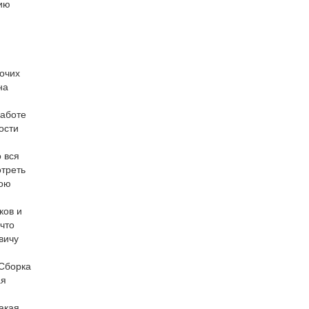
ию
очих
на
работе
ости
 вся
отреть
вою
ков и
что
вичу
,Сборка
ая
акая