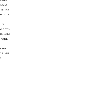
нала
оты на
ак что
.В
м есть
шь аки
 кары
ь на
сяцев
й