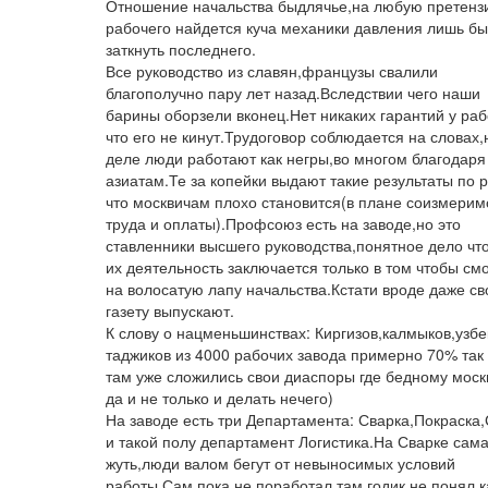
Отношение начальства быдлячье,на любую претенз
рабочего найдется куча механики давления лишь бы
заткнуть последнего.
Все руководство из славян,французы свалили
благополучно пару лет назад.Вследствии чего наши
барины оборзели вконец.Нет никаких гарантий у раб
что его не кинут.Трудоговор соблюдается на словах,
деле люди работают как негры,во многом благодаря
азиатам.Те за копейки выдают такие результаты по 
что москвичам плохо становится(в плане соизмерим
труда и оплаты).Профсоюз есть на заводе,но это
ставленники высшего руководства,понятное дело что
их деятельность заключается только в том чтобы см
на волосатую лапу начальства.Кстати вроде даже с
газету выпускают.
К слову о нацменьшинствах: Киргизов,калмыков,узбе
таджиков из 4000 рабочих завода примерно 70% так 
там уже сложились свои диаспоры где бедному моск
да и не только и делать нечего)
На заводе есть три Департамента: Сварка,Покраска
и такой полу департамент Логистика.На Сварке сам
жуть,люди валом бегут от невыносимых условий
работы.Сам пока не поработал там годик,не понял к