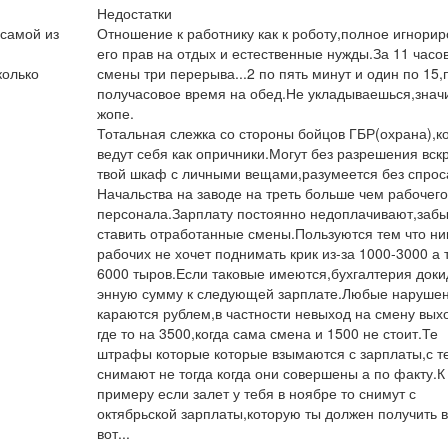
Недостатки
 самой из
Отношение к работнику как к роботу,полное игнори
его прав на отдых и естественные нужды.За 11 часо
колько
смены три перерыва...2 по пять минут и один по 15
получасовое время на обед.Не укладываешься,значи
жопе.
Тотальная слежка со стороны бойцов ГБР(охрана),к
ведут себя как опричники.Могут без разрешения вск
твой шкаф с личными вещами,разумеется без спрос
Начальства на заводе на треть больше чем рабочего
персонала.Зарплату постоянно недоплачивают,заб
ставить отработанные смены.Пользуются тем что ник
рабочих не хочет поднимать крик из-за 1000-3000 а 
6000 тыров.Если таковые имеются,бухгалтерия док
энную сумму к следующей зарплате.Любые наруше
караются рублем,в частности невыход на смену вых
где то на 3500,когда сама смена и 1500 не стоит.Те
штрафы которые которые взымаются с зарплаты,с т
снимают не тогда когда они совершены а по факту.К
примеру если залет у тебя в ноябре то снимут с
октябрьской зарплаты,которую ты должен получить в
вот...