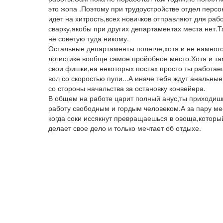
это жопа .Поэтому при трудоустройстве отдел персо
идет на хитрость,всех новичков отправляют для раб
сварку,якобы при других департаментах места нет.Т
не советую туда никому.
Остальные департаменты полегче,хотя и не намного
логистике вообще самое пройобное место.Хотя и та
свои фишки,на некоторых постах просто ты работае
вол со скоростью пули...А иначе тебя ждут анальные
со стороны начальства за остановку конвейера.
В общем на работе царит полный анус,ты приходиш
работу свободным и гордым человеком.А за пару ме
когда соки иссякнут превращаешься в овоща,которы
делает свое дело и только мечтает об отдыхе.