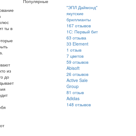
Популярные
"ЭПЛ Даймонд"
рование
якутские
в
бриллианты
,плюс
167
отзывов
т ты в
1С: Первый бит
63
отзыва
оторые
33 Element
рыть
1
отзыв
а.
7 цветов
59
отзывов
ывают
Abisoft
то из
26
отзывов
то до
Active Sale
идывает
Group
ния
81
отзыв
одит
Adidas
148
отзывов
ебя
от