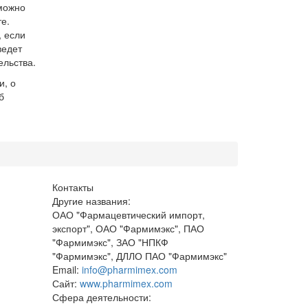
можно
е.
, если
ведет
ельства.
и, о
б
Контакты
Другие названия:
ОАО "Фармацевтический импорт,
экспорт", ОАО "Фармимэкс", ПАО
"Фармимэкс", ЗАО "НПКФ
"Фармимэкс", ДЛЛО ПАО "Фармимэкс"
Email:
info@pharmimex.com
Сайт:
www.pharmimex.com
Сфера деятельности: