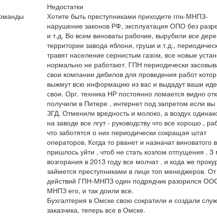
Недостатки
команды
Хотите быть преступниками приходите гпн-МНПЗ-
нарушение законов РФ, эксплуатация ОПО без раз
и т.д. Во всем виноваты рабочие, вырубили все дере
территории завода яблони, груши и т.д., периодичес
травят население сернистым газом, все новые устан
нормально не работают. ГПН периодически засовыв
свои компании дибилов для проведения работ кото
выжмут всю информацию из вас и выдадут ваши иде
свои. Орг. техника НР постоянно ломается видно отк
получили в Питере , интернет под запретом если вы
ЗГД. Отменили вредность и молоко, а воздух одинак
на заводе все лгут - руководству что все хорошо , р
что заботятся о них периодически сокращая штат
операторов. Когда то рванет и назначат виноватого в
пришлось уйти , чтоб не стать козлом отпущения . 3
возгорания в 2013 году все молчат . и кода же проку
займется преступниками в лице топ менеджеров. От
действий ГПН-МНПЗ один подрядчик разорился ОО
МНПЗ его, и так доили все.
Бухгалтерия в Омске свою сократили и создали слу
заказчика, теперь все в Омске.