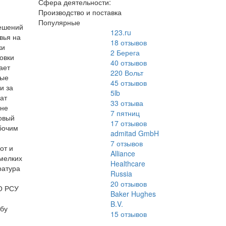
Сфера деятельности:
Производство и поставка
Популярные
решений
123.ru
вья на
18
отзывов
ки
2 Берега
овки
40
отзывов
ает
220 Вольт
рые
45
отзывов
и за
5lb
ат
33
отзыва
 не
7 пятниц
овый
17
отзывов
абочим
admitad GmbH
7
отзывов
от и
Alliance
 мелких
Healthcare
ратура
Russia
20
отзывов
О РСУ
Baker Hughes
B.V.
жбу
15
отзывов