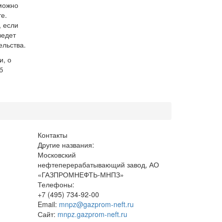
можно
е.
, если
ведет
ельства.
и, о
б
Контакты
Другие названия:
Московский
нефтеперерабатывающий завод, АО
«ГАЗПРОМНЕФТЬ-МНПЗ»
Телефоны:
+7 (495) 734-92-00
Email:
mnpz@gazprom-neft.ru
Сайт:
mnpz.gazprom-neft.ru