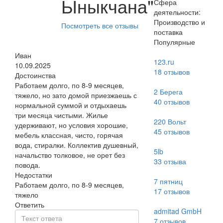
Ыныкчана"
Сфера
деятельности:
Производство и
Посмотреть все отзывы
поставка
Популярные
Иван
123.ru
10.09.2025
18
отзывов
Достоинства
Работаем долго, по 8-9 месяцев,
2 Берега
тяжело, но зато домой приезжаешь с
40
отзывов
нормальной суммой и отдыхаешь
три месяца чистыми. Жилье
220 Вольт
удерживают, но условия хорошие,
45
отзывов
мебель классная, чисто, горячая
вода, стиралки. Коллектив душевный,
5lb
начальство толковое, не орет без
33
отзыва
повода.
Недостатки
7 пятниц
Работаем долго, по 8-9 месяцев,
17
отзывов
тяжело
Ответить
admitad GmbH
7
отзывов