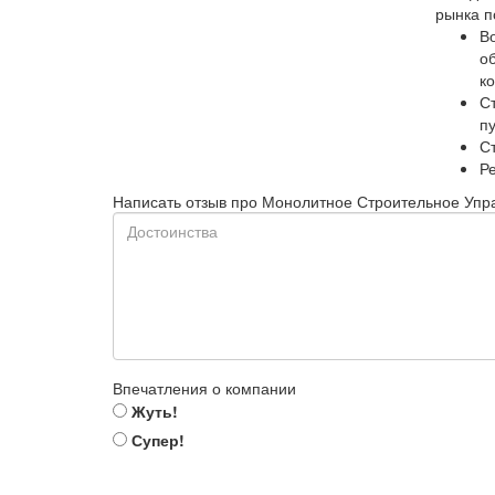
рынка п
В
о
к
С
п
С
Р
Написать отзыв про Монолитное Строительное Упр
Впечатления о компании
Жуть!
Супер!