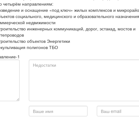
о четырём направлениям:
озведение и оснащение «под ключ» жилых комплексов и микрорайо
бъектов социального, медицинского и образовательного назначения
оммерческой недвижимости
троительство инженерных коммуникаций, дорог, эстакад, мостов и
утепроводов
троительство объектов Энергетики
екультивация полигонов ТБО
авление-1