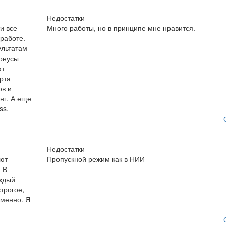
Недостатки
и все
Много работы, но в принципе мне нравится.
 работе.
ультатам
бонусы
ют
рта
ов и
нг. А еще
ss.
Недостатки
ают
Пропускной режим как в НИИ
 В
аждый
трогое,
еменно. Я