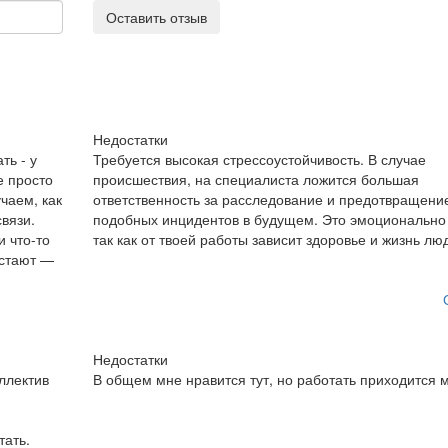
Оставить отзыв
Недостатки
ть - у
Требуется высокая стрессоустойчивость. В случае
е просто
происшествия, на специалиста ложится большая
чаем, как
ответственность за расследование и предотвращени
связи.
подобных инцидентов в будущем. Это эмоционально
и что-то
так как от твоей работы зависит здоровье и жизнь лю
тстают —
Недостатки
ллектив
В общем мне нравится тут, но работать приходится м
тать.