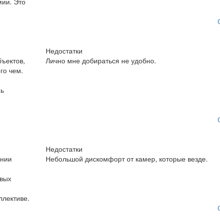
мии. Это
Недостатки
ъектов,
Лично мне добираться не удобно.
го чем.
нь
Недостатки
ании
Небольшой дискомфорт от камер, которые везде.
овых
ллективе.