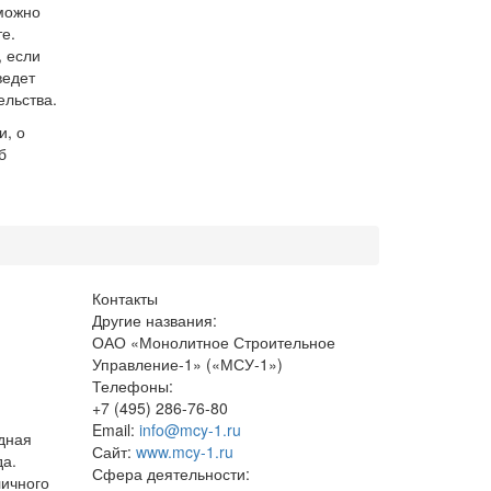
можно
е.
, если
ведет
ельства.
и, о
б
Контакты
Другие названия:
ОАО «Монолитное Строительное
Управление-1» («МСУ-1»)
Телефоны:
+7 (495) 286-76-80
Email:
info@mcy-1.ru
дная
Сайт:
www.mcy-1.ru
да.
Сфера деятельности:
личного