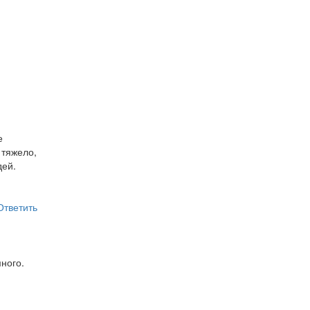
е
 тяжело,
дей.
Ответить
ного.